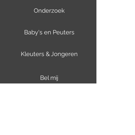
Onderzoek
Baby's en Peuters
Kleuters & Jongeren
Bel mij
Mail mij
Waar ?